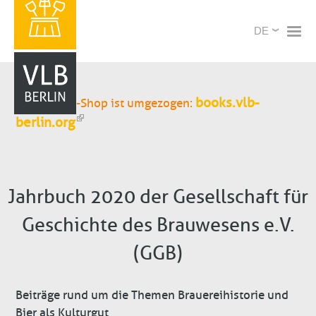
Direkt
X
Select
zum
your
Inhalt
language
books.vlb-
Unser Buch-Shop ist umgezogen:
berlin.org
Jahrbuch 2020 der Gesellschaft für
Geschichte des Brauwesens e.V.
(GGB)
Beiträge rund um die Themen Brauereihistorie und
Bier als Kulturgut