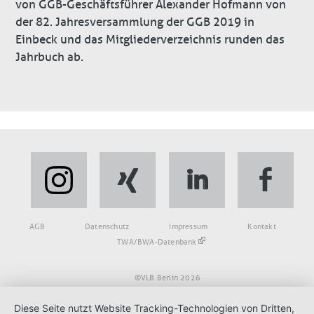
von GGB-Geschäftsführer Alexander Hofmann von
der 82. Jahresversammlung der GGB 2019 in
Einbeck und das Mitgliederverzeichnis runden das
Jahrbuch ab.
Fußbereich
AGB
Datenschutz
Impressum
Kontakt
TWA/BWA-Datenbank
©VLB Berlin 2026
Diese Seite nutzt Website Tracking-Technologien von Dritten,