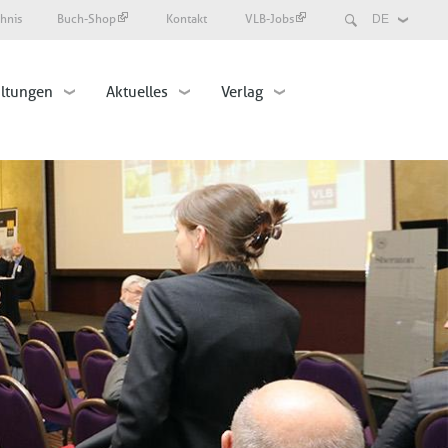
Search
chnis
Buch-Shop
Kontakt
VLB-Jobs
Select
your
language
altungen
Aktuelles
Verlag