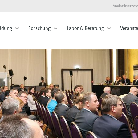
Direkt
Analytikverzei
zum
Inhalt
ildung
Forschung
Labor & Beratung
Veranst