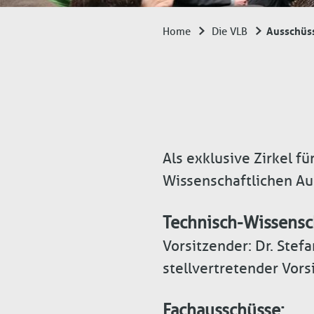
Ausschüs
Home
Die VLB
Breadcrumb
Als exklusive Zirkel f
Wissenschaftlichen Au
Technisch-Wissensc
Vorsitzender: Dr. Stef
stellvertretender Vors
Fachausschüsse: