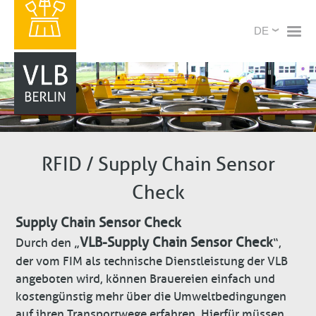
Direkt
X
Select
zum
your
Inhalt
language
RFID / Supply Chain Sensor
Check
Supply Chain Sensor Check
VLB-Supply Chain Sensor Check
Durch den „
“,
der vom FIM als technische Dienstleistung der VLB
angeboten wird, können Brauereien einfach und
kostengünstig mehr über die Umweltbedingungen
auf ihren Transportwege erfahren. Hierfür müssen