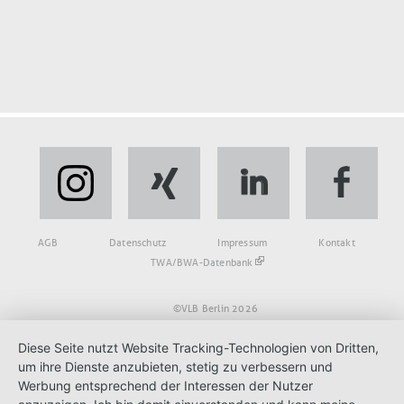
Fußbereich
AGB
Datenschutz
Impressum
Kontakt
TWA/BWA-Datenbank
©VLB Berlin 2026
Diese Seite nutzt Website Tracking-Technologien von Dritten,
um ihre Dienste anzubieten, stetig zu verbessern und
Werbung entsprechend der Interessen der Nutzer