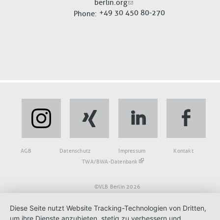
berlin.org
+49 30 450 80-270
Phone
Fußbereich
AGB
Datenschutz
Impressum
Kontakt
TWA/BWA-Datenbank
©VLB Berlin 2026
Diese Seite nutzt Website Tracking-Technologien von Dritten,
um ihre Dienste anzubieten, stetig zu verbessern und