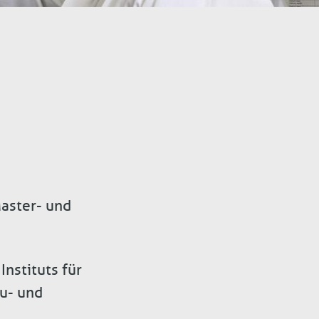
Master- und
nstituts für
au- und