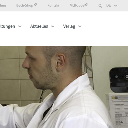
Search
chnis
Buch-Shop
Kontakt
VLB-Jobs
Select
your
language
altungen
Aktuelles
Verlag