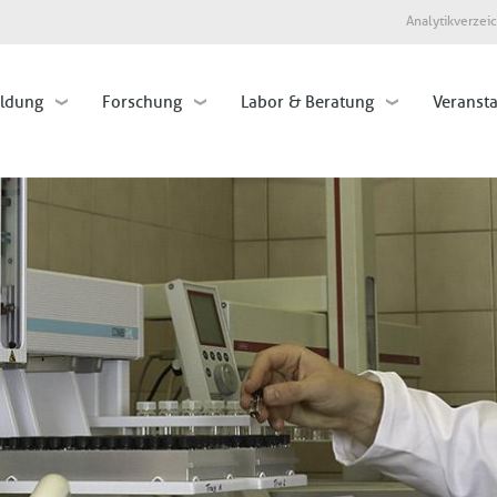
Direkt
Analytikverzei
zum
Inhalt
ildung
Forschung
Labor & Beratung
Veranst