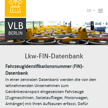
Direkt
X
Select
zum
your
Inhalt
language
Lkw-FIN-Datenbank
Fahrzeugidentifikationsnummer
FIN)-
(
Datenbank
In einer zentralen Datenbank werden die von den
teilnehmenden Unternehmen zum
Getränketransport eingesetzten Fahrzeuge
(Zugmaschinen, Sattelauflieger, Motorwagen,
Anhänger) mit ihren Auf­bauten erfasst. Dafür