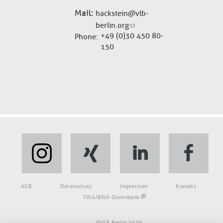
Mail
hackstein@vlb-
berlin.org
+49 (0)30 450 80-
Phone
150
Fußbereich
AGB
Datenschutz
Impressum
Kontakt
TWA/BWA-Datenbank
©VLB Berlin 2026