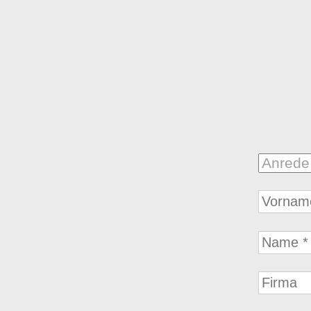
Anrede
First
name
Name
Firma