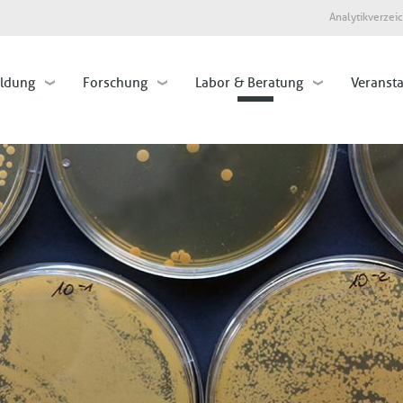
Direkt
Analytikverzei
zum
Inhalt
ildung
Forschung
Labor & Beratung
Veranst