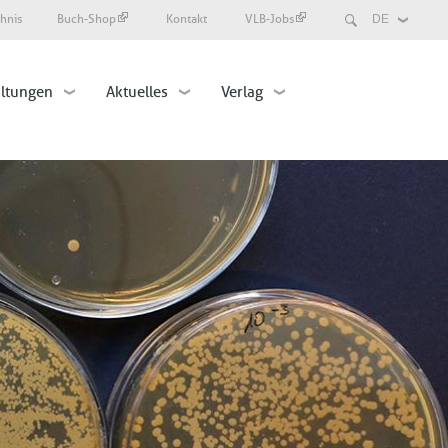
Search
chnis
Buch-Shop
Kontakt
VLB-Jobs
Select
your
language
altungen
Aktuelles
Verlag