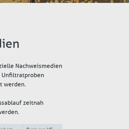
dien
zielle Nachweismedien
 Unfiltratproben
t werden.
ssablauf zeitnah
werden.