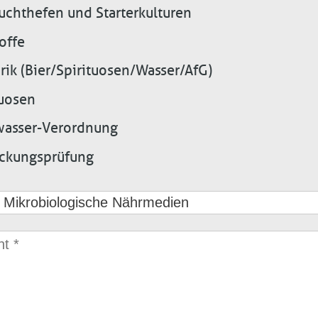
uchthefen und Starterkulturen
offe
rik (Bier/Spirituosen/Wasser/AfG)
tuosen
wasser-Verordnung
ckungsprüfung
ht