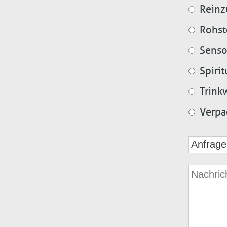
Reinz
Rohst
Senso
Spiri
Trink
Verpa
Betreff
Nachric