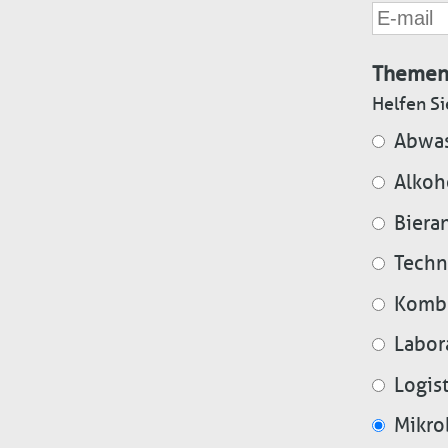
E-
mail
Themen
Helfen Si
Abwas
Alkoh
Bieran
Techn
Kombu
Labor
Logis
Mikro