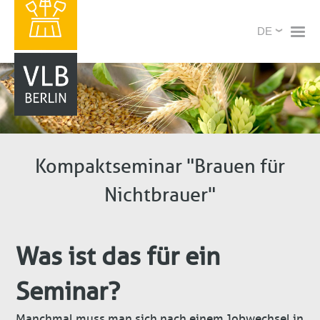
Direkt
X
Select
zum
your
Inhalt
language
Kompaktseminar "Brauen für
Nichtbrauer"
Was ist das für ein
Seminar?
Manchmal muss man sich nach einem Jobwechsel in