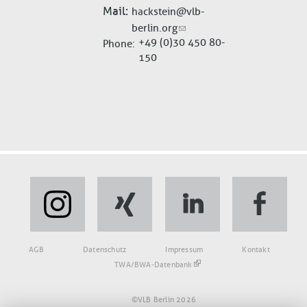
Mail
hackstein@vlb-
berlin.org
+49 (0)30 450 80-
Phone
150
Fußbereich
AGB
Datenschutz
Impressum
Kontakt
TWA/BWA-Datenbank
©VLB Berlin 2026