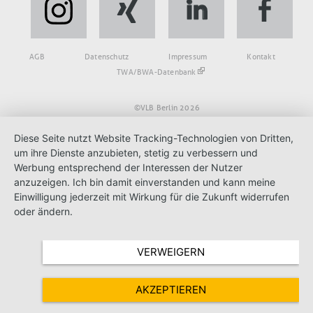
Fußbereich
AGB
Datenschutz
Impressum
Kontakt
TWA/BWA-Datenbank
©VLB Berlin 2026
Diese Seite nutzt Website Tracking-Technologien von Dritten,
um ihre Dienste anzubieten, stetig zu verbessern und
Werbung entsprechend der Interessen der Nutzer
anzuzeigen. Ich bin damit einverstanden und kann meine
Einwilligung jederzeit mit Wirkung für die Zukunft widerrufen
oder ändern.
VERWEIGERN
AKZEPTIEREN