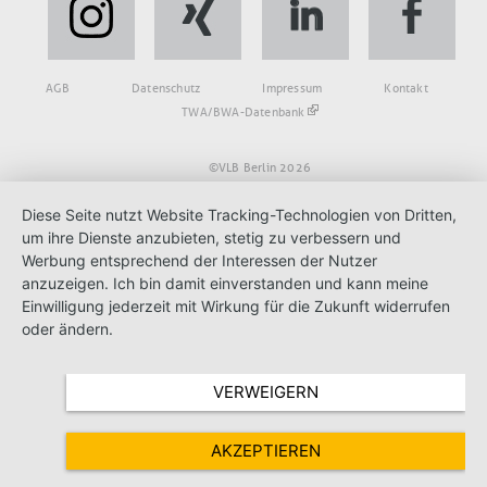
Fußbereich
AGB
Datenschutz
Impressum
Kontakt
TWA/BWA-Datenbank
©VLB Berlin 2026
Diese Seite nutzt Website Tracking-Technologien von Dritten,
um ihre Dienste anzubieten, stetig zu verbessern und
Werbung entsprechend der Interessen der Nutzer
anzuzeigen. Ich bin damit einverstanden und kann meine
Einwilligung jederzeit mit Wirkung für die Zukunft widerrufen
oder ändern.
VERWEIGERN
AKZEPTIEREN