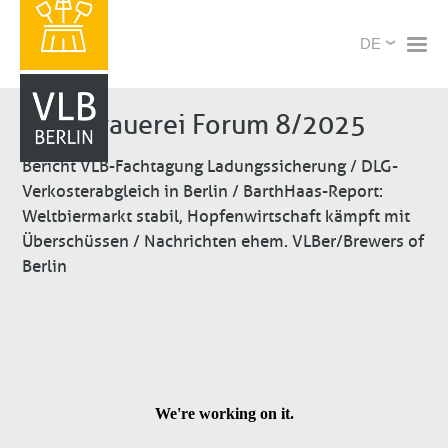
Direkt
X
Select
zum
your
Inhalt
language
Brauerei Forum 8/2025
Bericht VLB-Fachtagung Ladungssicherung / DLG-
Verkosterabgleich in Berlin / BarthHaas-Report:
Weltbiermarkt stabil, Hopfenwirtschaft kämpft mit
Überschüssen / Nachrichten ehem. VLBer/Brewers of
Berlin