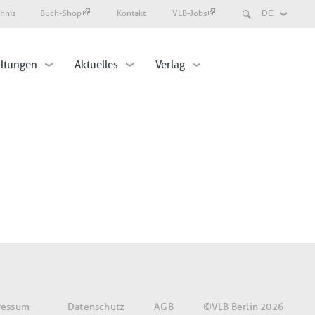
Search
chnis
Buch-Shop
Kontakt
VLB-Jobs
Select
your
language
altungen
Aktuelles
Verlag
©VLB Berlin 2026
ressum
Datenschutz
AGB