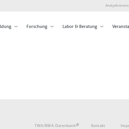
Direkt
Analytikverzei
zum
Inhalt
ildung
Forschung
Labor & Beratung
Veranst
Fußbereich
TWA/BWA-Datenbank
Kontakt
Imp