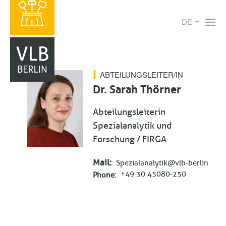
Direkt
X
Select
zum
your
Inhalt
language
ABTEILUNGSLEITER/IN
Dr. Sarah Thörner
Abteilungsleiterin
Spezialanalytik und
Forschung / FIRGA
Mail
Spezialanalytik@vlb-berlin.org
+49 30 45080-250
Phone