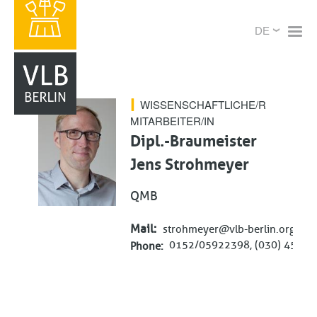
Direkt
X
Select
zum
your
Inhalt
language
WISSENSCHAFTLICHE/R
MITARBEITER/IN
Dipl.-Braumeister
Jens Strohmeyer
QMB
Mail
strohmeyer@vlb-berlin.org
0152/05922398, (030) 450 80
Phone