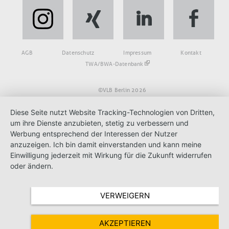
Fußbereich
AGB
Datenschutz
Impressum
Kontakt
TWA/BWA-Datenbank
©VLB Berlin 2026
Diese Seite nutzt Website Tracking-Technologien von Dritten,
um ihre Dienste anzubieten, stetig zu verbessern und
Werbung entsprechend der Interessen der Nutzer
anzuzeigen. Ich bin damit einverstanden und kann meine
Einwilligung jederzeit mit Wirkung für die Zukunft widerrufen
oder ändern.
VERWEIGERN
AKZEPTIEREN