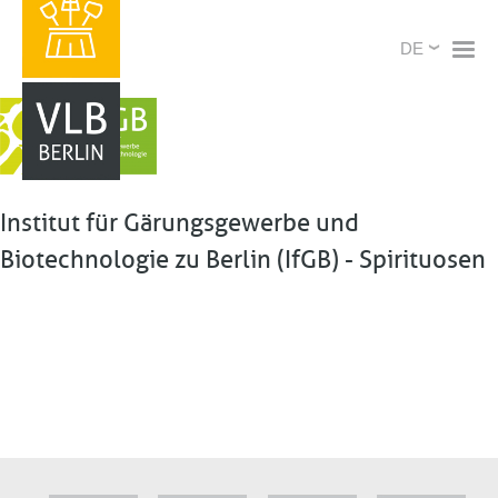
Direkt
X
Select
zum
your
Inhalt
language
Institut für Gärungsgewerbe und
Biotechnologie zu Berlin (IfGB) - Spirituosen