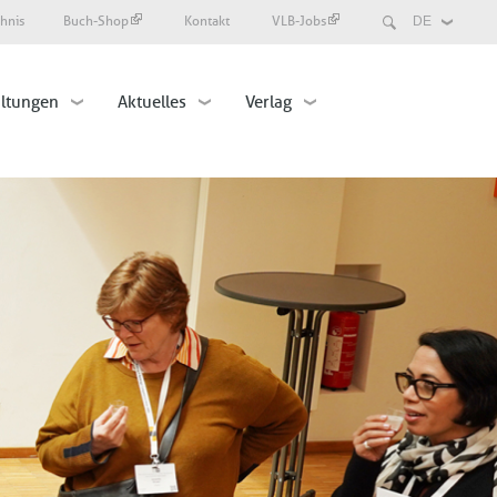
Search
chnis
Buch-Shop
Kontakt
VLB-Jobs
Select
your
language
altungen
Aktuelles
Verlag