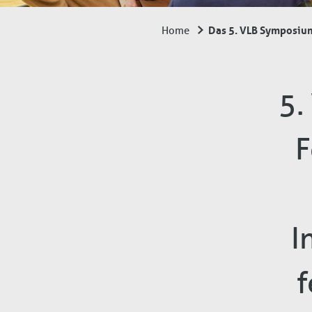
Das 5. VLB Symposium 
Home
Breadcrumb
5.
F
I
f