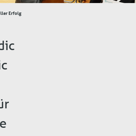
ler Erfolg
dic
ic
ür
ie