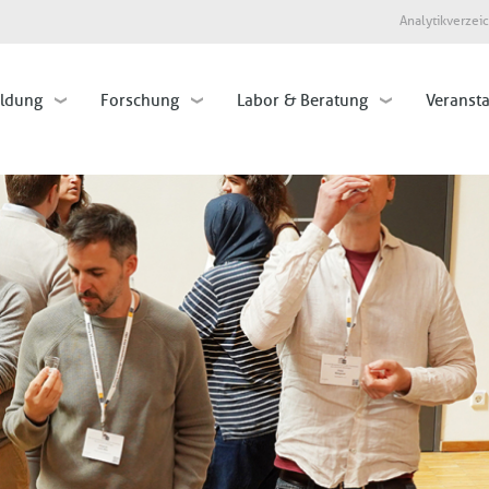
Direkt
Analytikverzei
zum
Inhalt
ildung
Forschung
Labor & Beratung
Veranst