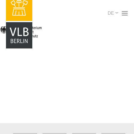
Direkt
X
Select
zum
your
Inhalt
language