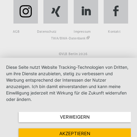
Fußbereich
AGB
Datenschutz
Impressum
Kontakt
TWA/BWA-Datenbank
©VLB Berlin 2026
Diese Seite nutzt Website Tracking-Technologien von Dritten,
um ihre Dienste anzubieten, stetig zu verbessern und
Werbung entsprechend der Interessen der Nutzer
anzuzeigen. Ich bin damit einverstanden und kann meine
Einwilligung jederzeit mit Wirkung für die Zukunft widerrufen
oder ändern.
VERWEIGERN
AKZEPTIEREN